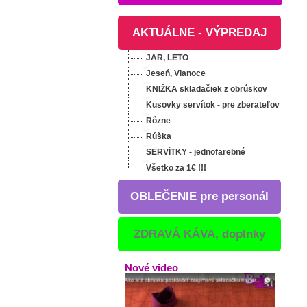
AKTUÁLNE - VÝPREDAJ
JAR, LETO
Jeseň, Vianoce
KNIŽKA skladačiek z obrúskov
Kusovky servítok - pre zberateľov
Rôzne
Rúška
SERVÍTKY - jednofarebné
Všetko za 1€ !!!
OBLEČENIE pre personál
ZDRAVÁ KÁVA, doplnky
Nové video