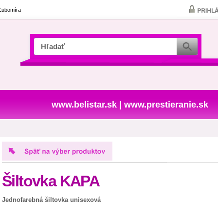
 Ľubomíra
www.belistar.sk
|
www.prestieranie.sk
Šiltovka KAPA
Jednofarebná šiltovka unisexová