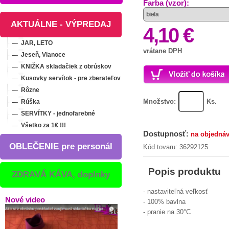
Farba (vzor):
AKTUÁLNE - VÝPREDAJ
4,10 €
JAR, LETO
vrátane DPH
Jeseň, Vianoce
KNIŽKA skladačiek z obrúskov
Kusovky servítok - pre zberateľov
Rôzne
Množstvo:
Ks.
Rúška
SERVÍTKY - jednofarebné
Všetko za 1€ !!!
Dostupnosť:
na objedná
OBLEČENIE pre personál
Kód tovaru: 36292125
Popis produktu
ZDRAVÁ KÁVA, doplnky
- nastaviteľná veľkosť
Nové video
- 100% bavlna
- pranie na 30°C