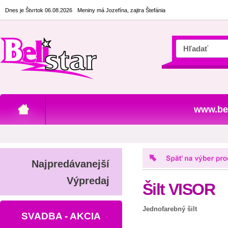
Dnes je Štvrtok 06.08.2026
Meniny má Jozefína, zajtra Štefánia
www.bel
Najpredávanejší
Výpredaj
Šilt VISOR
Jednofarebný šilt
SVADBA - AKCIA